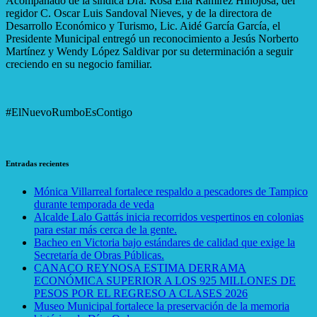
Acompañado de la síndica Dra. Rosa Elia Ramírez Hinojosa, del
regidor C. Oscar Luis Sandoval Nieves, y de la directora de
Desarrollo Económico y Turismo, Lic. Aidé García García, el
Presidente Municipal entregó un reconocimiento a Jesús Norberto
Martínez y Wendy López Saldivar por su determinación a seguir
creciendo en su negocio familiar.
#ElNuevoRumboEsContigo
Entradas recientes
Mónica Villarreal fortalece respaldo a pescadores de Tampico
durante temporada de veda
Alcalde Lalo Gattás inicia recorridos vespertinos en colonias
para estar más cerca de la gente.
Bacheo en Victoria bajo estándares de calidad que exige la
Secretaría de Obras Públicas.
CANACO REYNOSA ESTIMA DERRAMA
ECONÓMICA SUPERIOR A LOS 925 MILLONES DE
PESOS POR EL REGRESO A CLASES 2026
Museo Municipal fortalece la preservación de la memoria