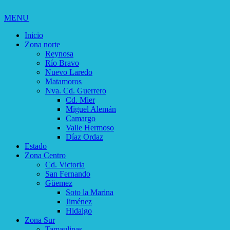
MENU
Inicio
Zona norte
Reynosa
Río Bravo
Nuevo Laredo
Matamoros
Nva. Cd. Guerrero
Cd. Mier
Miguel Alemán
Camargo
Valle Hermoso
Díaz Ordaz
Estado
Zona Centro
Cd. Victoria
San Fernando
Güemez
Soto la Marina
Jiménez
Hidalgo
Zona Sur
Tamaulipas